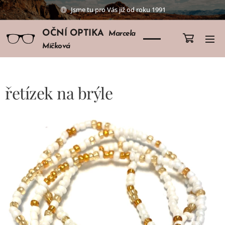
Jsme tu pro Vás již od roku 1991
OČNÍ OPTIKA
Marcela
Míčková
řetízek na brýle